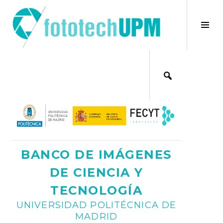
Saltar
al
×
Alt
contenido
bar
Ajax
lat
BANCO DE IMÁGENES
DE CIENCIA Y
TECNOLOGÍA
UNIVERSIDAD POLITÉCNICA DE
MADRID