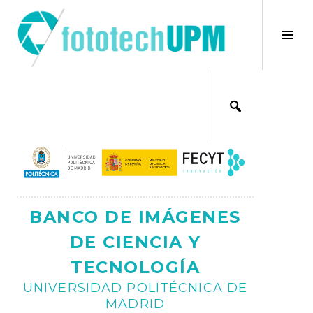
Saltar
al
×
Alt
contenido
bar
Ajax
lat
BANCO DE IMÁGENES
DE CIENCIA Y
TECNOLOGÍA
UNIVERSIDAD POLITÉCNICA DE
MADRID