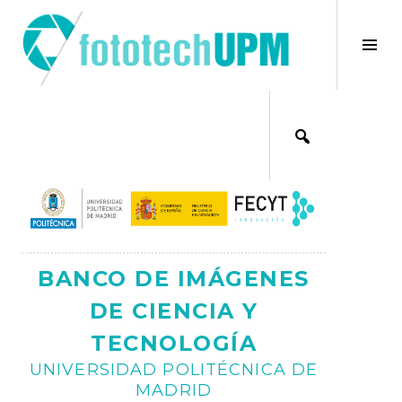
Saltar
al
×
Alt
contenido
bar
Ajax
lat
BANCO DE IMÁGENES
DE CIENCIA Y
TECNOLOGÍA
UNIVERSIDAD POLITÉCNICA DE
MADRID