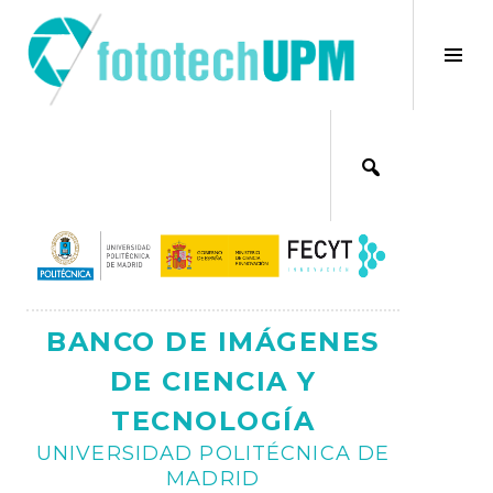
Saltar
al
×
Alt
contenido
bar
Ajax
lat
BANCO DE IMÁGENES
DE CIENCIA Y
TECNOLOGÍA
UNIVERSIDAD POLITÉCNICA DE
MADRID