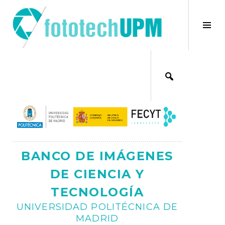
Saltar
al
×
Alt
contenido
bar
Ajax
lat
BANCO DE IMÁGENES
DE CIENCIA Y
TECNOLOGÍA
UNIVERSIDAD POLITÉCNICA DE
MADRID