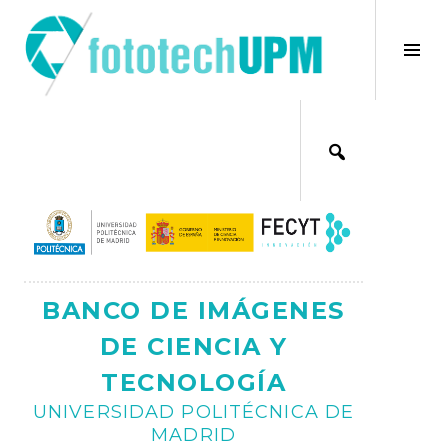
Saltar
al
×
Alt
contenido
bar
Ajax
lat
BANCO DE IMÁGENES
DE CIENCIA Y
TECNOLOGÍA
UNIVERSIDAD POLITÉCNICA DE
MADRID