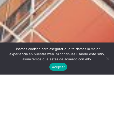
Usamos cookies para asegurar que te damos la mejor
Twitter
Facebook
Linkedin
Instagram
experiencia en nuestra web. Si continúas usando este sitio,
asumiremos que estás de acuerdo con ello.
Aceptar
Universidad Politécnica de Madrid © 2026
Visitas:
Descargas:
46
37
Descargar
Condiciones de uso