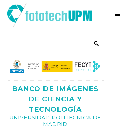
Saltar
al
×
Alt
contenido
bar
Ajax
lat
BANCO DE IMÁGENES
DE CIENCIA Y
TECNOLOGÍA
UNIVERSIDAD POLITÉCNICA DE
MADRID