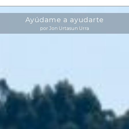
Ayúdame a ayudarte
por Jon Urtasun Urra