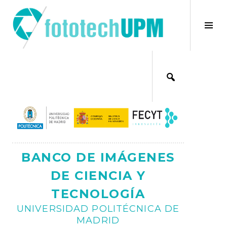
Saltar
al
×
Alt
contenido
bar
Ajax
lat
BANCO DE IMÁGENES
DE CIENCIA Y
TECNOLOGÍA
UNIVERSIDAD POLITÉCNICA DE
MADRID