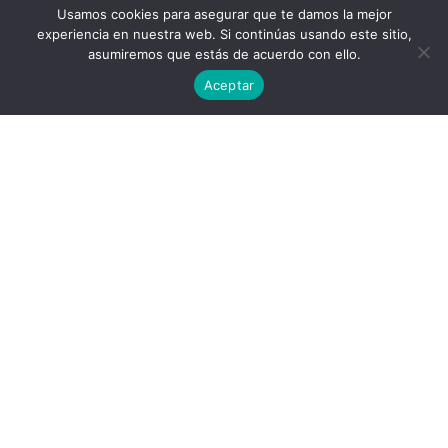
Usamos cookies para asegurar que te damos la mejor
Twitter
Facebook
Linkedin
Instagram
experiencia en nuestra web. Si continúas usando este sitio,
asumiremos que estás de acuerdo con ello.
Aceptar
Universidad Politécnica de Madrid © 2026
Visitas:
Descargas:
30
15
Descargar
Condiciones de uso
Publicado por
Yifan Jin
Lugar: Barcelona
PALABRAS CLAVE