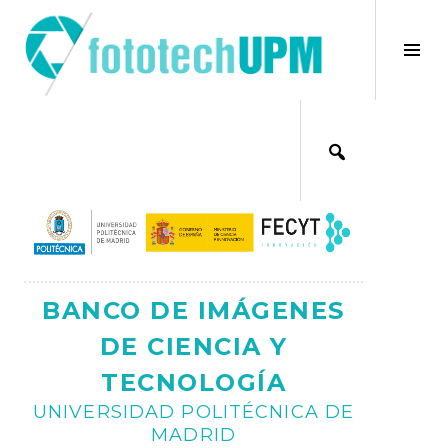
Saltar
al
×
Alt
contenido
bar
Ajax
lat
BANCO DE IMÁGENES
DE CIENCIA Y
TECNOLOGÍA
UNIVERSIDAD POLITÉCNICA DE
MADRID