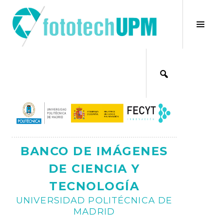
Saltar
al
×
Alt
contenido
bar
Ajax
lat
BANCO DE IMÁGENES
DE CIENCIA Y
TECNOLOGÍA
UNIVERSIDAD POLITÉCNICA DE
MADRID