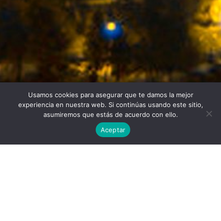
Usamos cookies para asegurar que te damos la mejor
Twitter
Facebook
Linkedin
Instagram
experiencia en nuestra web. Si continúas usando este sitio,
asumiremos que estás de acuerdo con ello.
Aceptar
Universidad Politécnica de Madrid © 2026
Visitas:
Descargas:
30
43
Descargar
Condiciones de uso