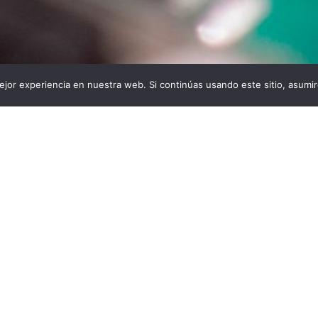
jor experiencia en nuestra web. Si continúas usando este sitio, asumi
s:
Descargas:
De
26
33
Condici
o por
José Martín Burgos
5 Electronic Systems Lab, ETSI Telecomunicación (ETSIT
AS CLAVE
fototechUPM2018
laboratorio
ordenador
placa de 