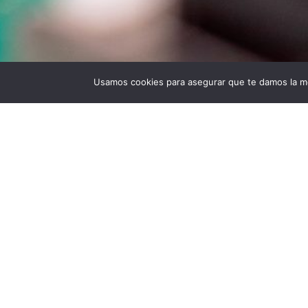
Usamos cookies para asegurar que te damos la me
Universidad Politécnica de Madrid © 2026
Visita
Publicad
Lugar: B10
PALABR
dispositivo