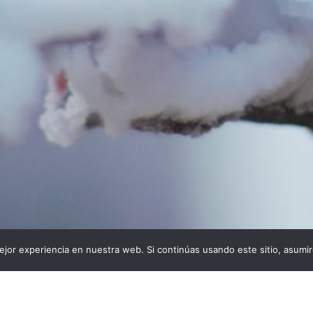
jor experiencia en nuestra web. Si continúas usando este sitio, asumi
s:
Descargas:
De
38
17