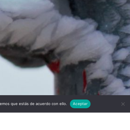
Twitter
Facebook
Linkedi
I
remos que estás de acuerdo con ello.
Aceptar
scargar