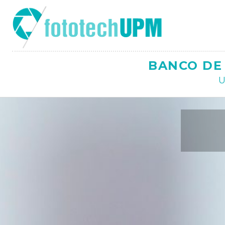
Saltar
al
contenido
BANCO DE 
U