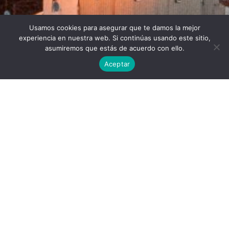
Usamos cookies para asegurar que te damos la mejor
Twitter
Facebook
Linkedin
Instagram
experiencia en nuestra web. Si continúas usando este sitio,
asumiremos que estás de acuerdo con ello.
Aceptar
Universidad Politécnica de Madrid © 2026
Visitas:
Descargas:
31
30
Descargar
Condiciones de uso
Publicado por
Alejandro Romo Iribarren
Lugar: Madrid