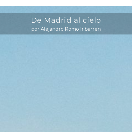
De Madrid al cielo
por Alejandro Romo Iribarren