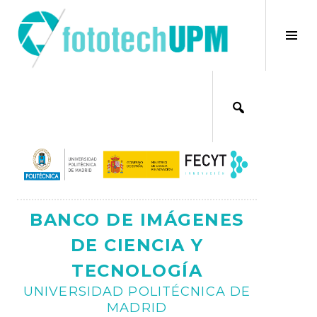
Saltar
al
×
Alt
contenido
bar
Ajax
lat
BANCO DE IMÁGENES
DE CIENCIA Y
TECNOLOGÍA
UNIVERSIDAD POLITÉCNICA DE
MADRID