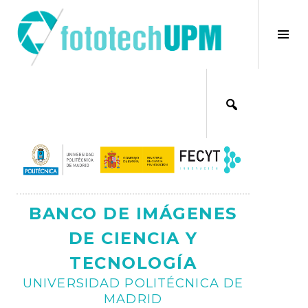
Saltar
al
×
Alt
contenido
bar
Ajax
lat
BANCO DE IMÁGENES
DE CIENCIA Y
TECNOLOGÍA
UNIVERSIDAD POLITÉCNICA DE
MADRID