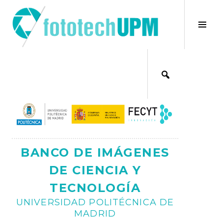
Saltar
al
×
Alt
contenido
bar
Ajax
lat
BANCO DE IMÁGENES
DE CIENCIA Y
TECNOLOGÍA
UNIVERSIDAD POLITÉCNICA DE
MADRID