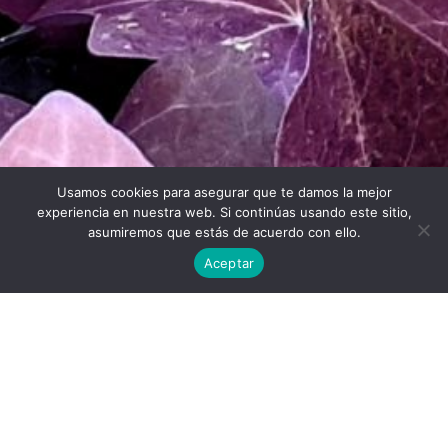
Usamos cookies para asegurar que te damos la mejor
Twitter
Facebook
Linkedin
Instagram
experiencia en nuestra web. Si continúas usando este sitio,
asumiremos que estás de acuerdo con ello.
Aceptar
Universidad Politécnica de Madrid © 2026
Visitas:
Descargas:
33
37
Descargar
Condiciones de uso