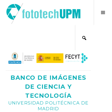
Saltar
al
×
Alt
contenido
bar
Ajax
lat
BANCO DE IMÁGENES
DE CIENCIA Y
TECNOLOGÍA
UNIVERSIDAD POLITÉCNICA DE
MADRID