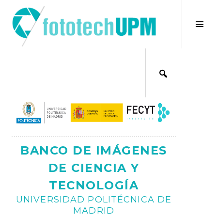
Saltar
al
×
Alt
contenido
bar
Ajax
lat
BANCO DE IMÁGENES
DE CIENCIA Y
TECNOLOGÍA
UNIVERSIDAD POLITÉCNICA DE
MADRID