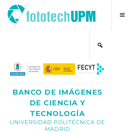
Saltar
al
×
Alt
contenido
bar
Ajax
lat
BANCO DE IMÁGENES
DE CIENCIA Y
TECNOLOGÍA
UNIVERSIDAD POLITÉCNICA DE
MADRID