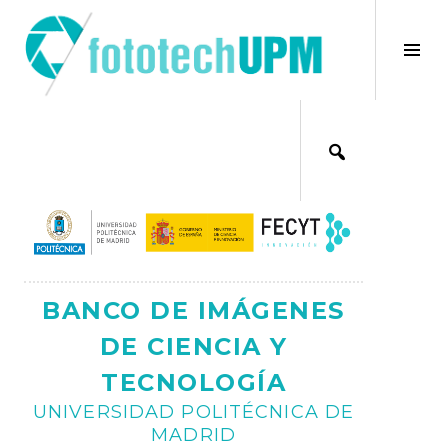
Saltar
al
×
Alt
contenido
bar
Ajax
lat
BANCO DE IMÁGENES
DE CIENCIA Y
TECNOLOGÍA
UNIVERSIDAD POLITÉCNICA DE
MADRID