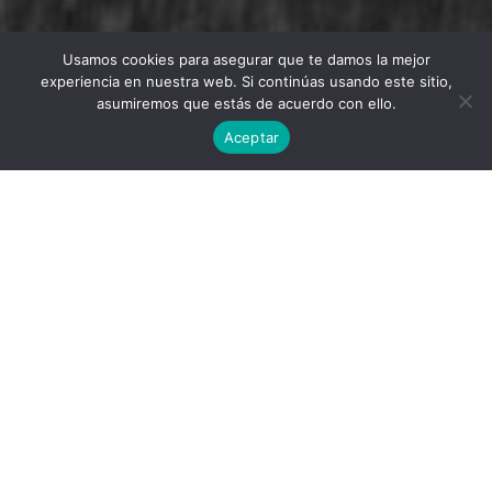
Usamos cookies para asegurar que te damos la mejor
Twitter
Facebook
Linkedin
Instagram
experiencia en nuestra web. Si continúas usando este sitio,
asumiremos que estás de acuerdo con ello.
Aceptar
Universidad Politécnica de Madrid © 2026
Visitas:
Descargas:
44
309
Descargar
Condiciones de uso
Publicado por
Álvaro Canosa Rabadán
Lugar: Becerril de la Sierra (Madrid)