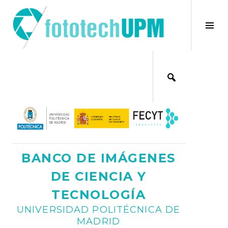
Saltar
al
×
Alt
contenido
bar
Ajax
lat
BANCO DE IMÁGENES
DE CIENCIA Y
TECNOLOGÍA
UNIVERSIDAD POLITÉCNICA DE
MADRID