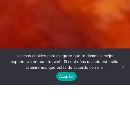
Usamos cookies para asegurar que te damos la mejor
Twitter
Facebook
Linkedin
Instagram
experiencia en nuestra web. Si continúas usando este sitio,
asumiremos que estás de acuerdo con ello.
Aceptar
Universidad Politécnica de Madrid © 2026
Visitas:
Descargas:
32
13
Descargar
Condiciones de uso