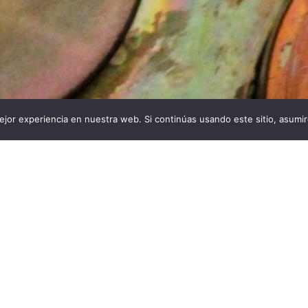
jor experiencia en nuestra web. Si continúas usando este sitio, asumi
s:
Descargas:
De
71
25
Condici
o por
Blanca Esquivias Roman
oratorio de fotónica de la ETSIT (Escuela Técnica Superi
 de Telecomunicación)