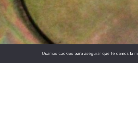
Usamos cookies para asegurar que te damos la me
Universidad Politécnica de Madrid © 2026
Visita
Publicad
Lugar: Lab
Ingenieros