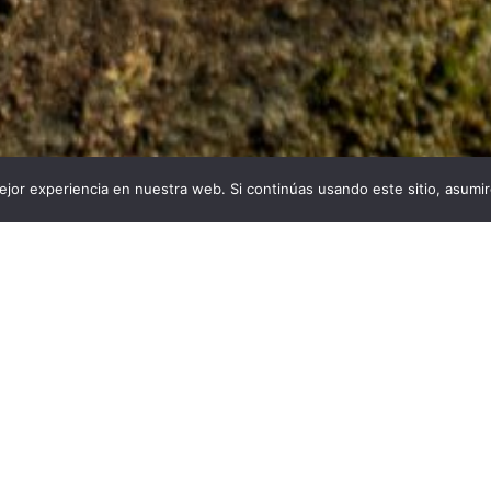
jor experiencia en nuestra web. Si continúas usando este sitio, asumi
s:
Descargas:
De
27
24
Condici
o por
Carlos Palomino Durán
zquita de Córdoba