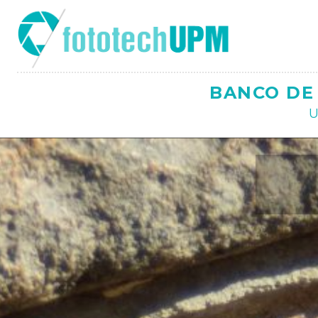
Saltar
al
contenido
BANCO DE 
U