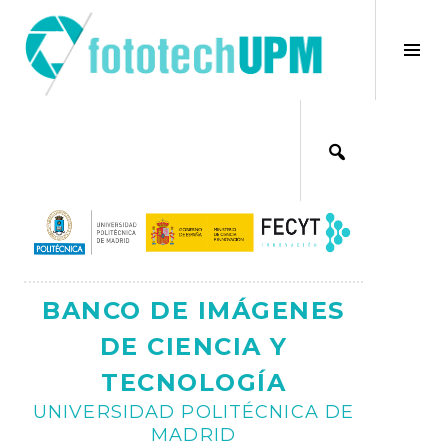
Saltar
al
×
Alt
contenido
bar
Ajax
lat
BANCO DE IMÁGENES
DE CIENCIA Y
TECNOLOGÍA
UNIVERSIDAD POLITÉCNICA DE
MADRID