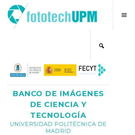
Saltar
al
×
Alt
contenido
bar
Ajax
lat
BANCO DE IMÁGENES
DE CIENCIA Y
TECNOLOGÍA
UNIVERSIDAD POLITÉCNICA DE
MADRID