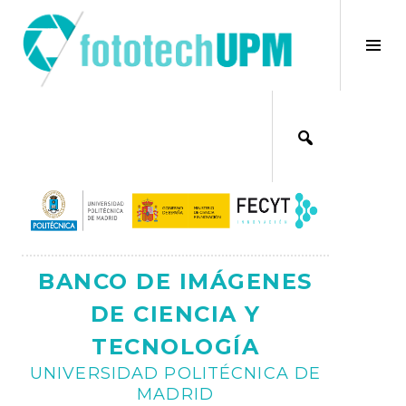
Saltar
al
×
Alt
contenido
bar
Ajax
lat
BANCO DE IMÁGENES
DE CIENCIA Y
TECNOLOGÍA
UNIVERSIDAD POLITÉCNICA DE
MADRID