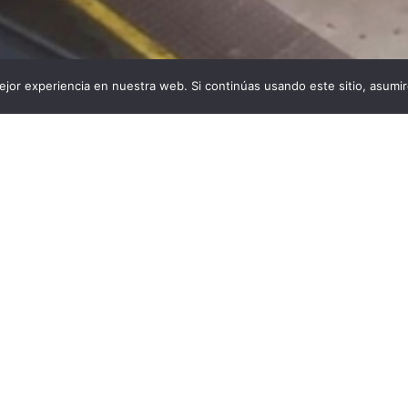
jor experiencia en nuestra web. Si continúas usando este sitio, asumi
s:
Descargas:
De
51
18
Condici
o por
Celia Fernández García
rid