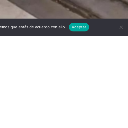
Twitter
Facebook
Linkedi
I
remos que estás de acuerdo con ello.
Aceptar
scargar
ones de uso