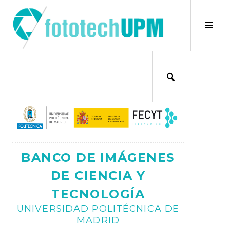
Saltar
al
×
Alt
contenido
bar
Ajax
lat
BANCO DE IMÁGENES
DE CIENCIA Y
TECNOLOGÍA
UNIVERSIDAD POLITÉCNICA DE
MADRID