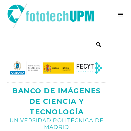
Saltar
al
×
Alt
contenido
bar
Ajax
lat
BANCO DE IMÁGENES
DE CIENCIA Y
TECNOLOGÍA
UNIVERSIDAD POLITÉCNICA DE
MADRID