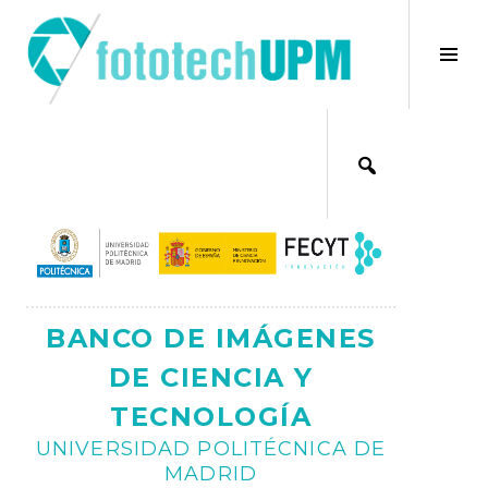
Saltar
al
×
Alt
contenido
bar
Ajax
lat
BANCO DE IMÁGENES
DE CIENCIA Y
TECNOLOGÍA
UNIVERSIDAD POLITÉCNICA DE
MADRID