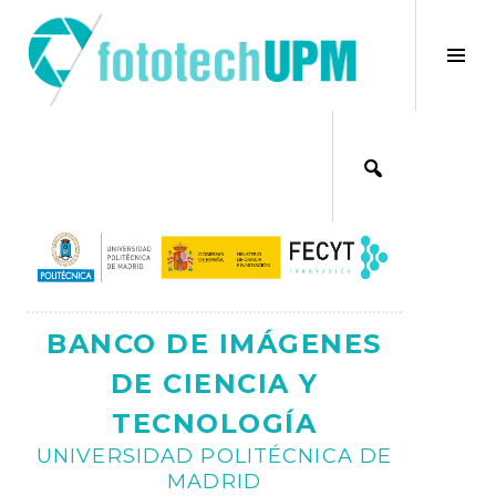
Saltar
al
×
Alt
contenido
bar
Ajax
lat
BANCO DE IMÁGENES
DE CIENCIA Y
TECNOLOGÍA
UNIVERSIDAD POLITÉCNICA DE
MADRID