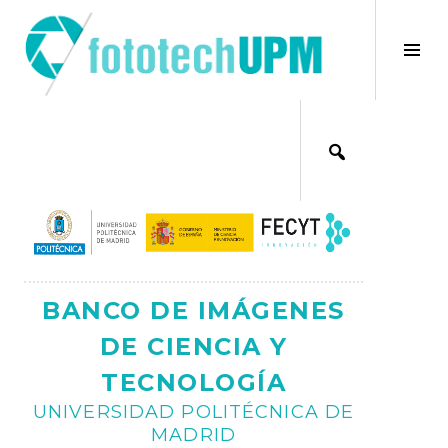
Saltar
al
×
Alt
contenido
bar
Ajax
lat
BANCO DE IMÁGENES
DE CIENCIA Y
TECNOLOGÍA
UNIVERSIDAD POLITÉCNICA DE
MADRID