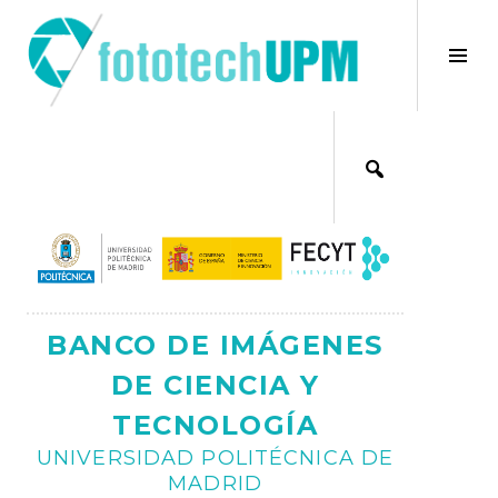
Saltar
al
×
Alt
contenido
bar
Ajax
lat
BANCO DE IMÁGENES
DE CIENCIA Y
TECNOLOGÍA
UNIVERSIDAD POLITÉCNICA DE
MADRID