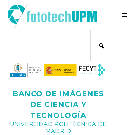
Saltar
al
×
Alt
contenido
bar
Ajax
lat
BANCO DE IMÁGENES
DE CIENCIA Y
TECNOLOGÍA
UNIVERSIDAD POLITÉCNICA DE
MADRID