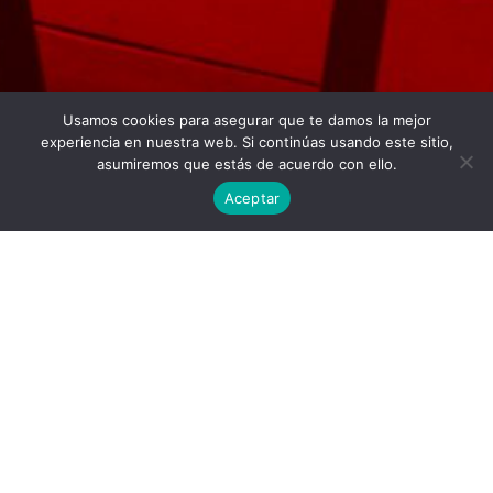
Usamos cookies para asegurar que te damos la mejor
Twitter
Facebook
Linkedin
Instagram
experiencia en nuestra web. Si continúas usando este sitio,
asumiremos que estás de acuerdo con ello.
Aceptar
Universidad Politécnica de Madrid © 2026
Visitas:
Descargas:
35
19
Descargar
Condiciones de uso
Publicado por
Carlos Martín Muñoz