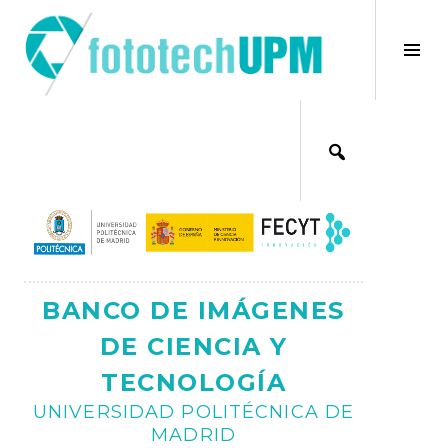
Saltar
al
×
Alt
contenido
bar
Ajax
lat
BANCO DE IMÁGENES
DE CIENCIA Y
TECNOLOGÍA
UNIVERSIDAD POLITÉCNICA DE
MADRID