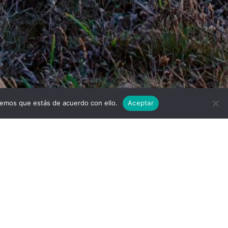
Twitter
Facebook
Linkedi
I
remos que estás de acuerdo con ello.
Aceptar
scargar
ones de uso