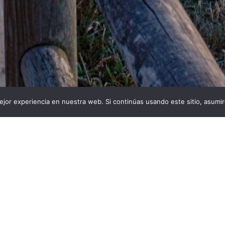
jor experiencia en nuestra web. Si continúas usando este sitio, asumi
s:
Descargas:
De
36
29
Condici
o por
Pablo González Cansado
o de Peñas, Asturias