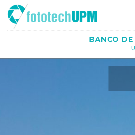
Saltar
al
contenido
BANCO DE 
U