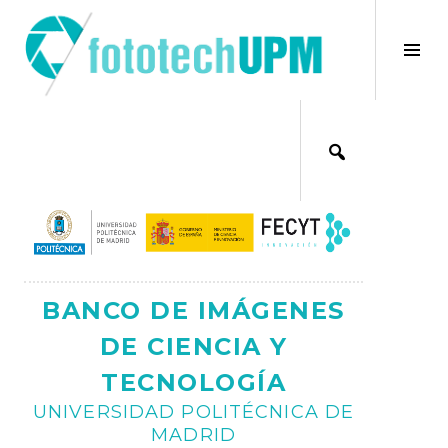
Saltar
al
×
Alt
contenido
bar
Ajax
lat
BANCO DE IMÁGENES
DE CIENCIA Y
TECNOLOGÍA
UNIVERSIDAD POLITÉCNICA DE
MADRID