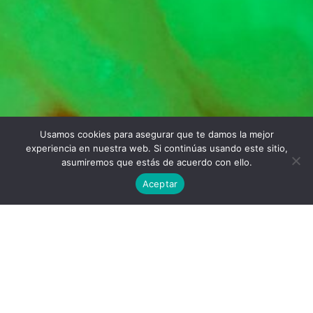
Usamos cookies para asegurar que te damos la mejor
Twitter
Facebook
Linkedin
Instagram
experiencia en nuestra web. Si continúas usando este sitio,
asumiremos que estás de acuerdo con ello.
Aceptar
Universidad Politécnica de Madrid © 2026
Visitas:
Descargas:
31
24
Descargar
Condiciones de uso