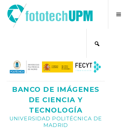
Saltar
al
×
Alt
contenido
bar
Ajax
lat
BANCO DE IMÁGENES
DE CIENCIA Y
TECNOLOGÍA
UNIVERSIDAD POLITÉCNICA DE
MADRID