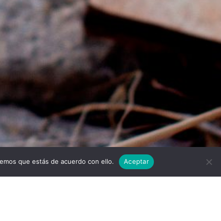
Twitter
Facebook
Linkedi
I
remos que estás de acuerdo con ello.
Aceptar
scargar