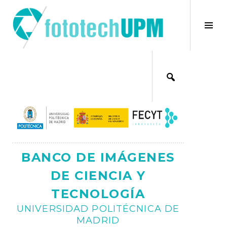
Saltar
al
×
Alt
contenido
bar
Ajax
lat
BANCO DE IMÁGENES
DE CIENCIA Y
TECNOLOGÍA
UNIVERSIDAD POLITÉCNICA DE
MADRID