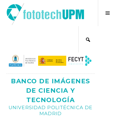
Saltar
al
×
Alt
contenido
bar
Ajax
lat
BANCO DE IMÁGENES
DE CIENCIA Y
TECNOLOGÍA
UNIVERSIDAD POLITÉCNICA DE
MADRID