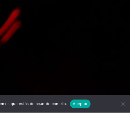
Twitter
Facebook
Linkedi
I
remos que estás de acuerdo con ello.
Aceptar
scargar