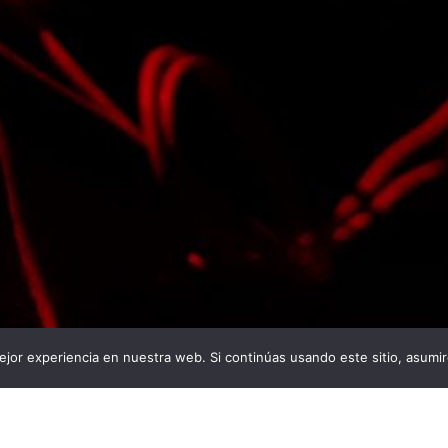
jor experiencia en nuestra web. Si continúas usando este sitio, asumi
s:
Descargas:
De
42
40