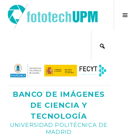
Saltar
al
×
Alt
contenido
bar
Ajax
lat
BANCO DE IMÁGENES
DE CIENCIA Y
TECNOLOGÍA
UNIVERSIDAD POLITÉCNICA DE
MADRID