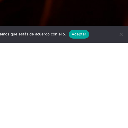
Twitter
Facebook
Linkedi
I
remos que estás de acuerdo con ello.
Aceptar
scargar
ones de uso