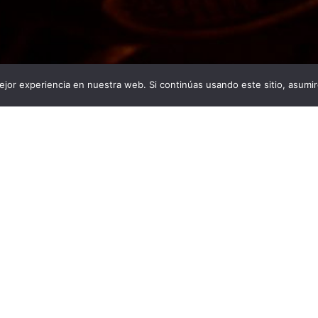
jor experiencia en nuestra web. Si continúas usando este sitio, asumi
s:
Descargas:
De
35
16
Condici
o por
Sara Gómez Recio
itación
AS CLAVE
electricidad
luz
oscuridad